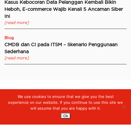
Kasus Kebocoran Data Pelanggan Kembali Bikin
Heboh, E-commerce Wajib Kenali 5 Ancaman Siber
Ini
[read more]
Blog
CMDB dan CI pada ITSM – Skenario Penggunaan
Sederhana
[read more]
We use cookies to ensure that we give you the best
Digiserve
»
SD-WAN, Solusi Transformasi Jaringan Perusahaan di
Era Digital
experience on our website. If you continue to use this site we
will assume that you are happy with it.
Ok
Services
Managed Cloud Services
Managed Digital