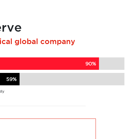
erve
pical global company
90%
59%
udy