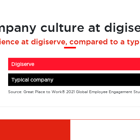
pany culture at digis
ence at digiserve, compared to a ty
Digiserve
Typical company
Source: Great Place to Work® 2021 Global Employee Engagement St