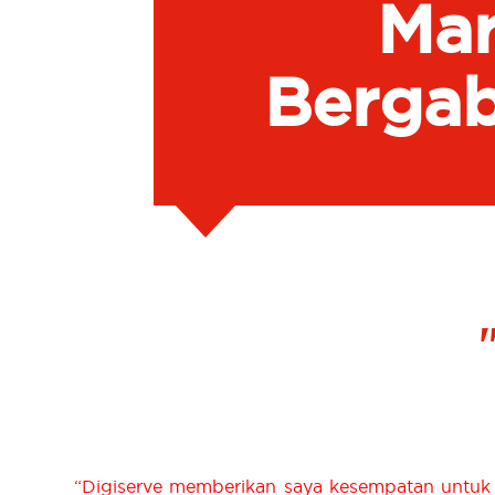
Mar
Berga
“Digiserve memberikan saya kesempatan untuk b