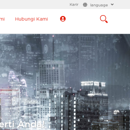
Karir
language
mi
Hubungi Kami
erti Anda!