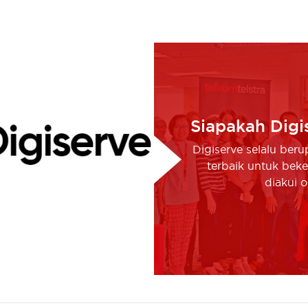
Siapakah Digi
Digiserve selalu ber
terbaik untuk beke
diakui 