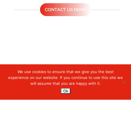
CONTACT US NOW!
We use cookies to ensure that we give you the best
Digiserve
»
Microsoft Teams Direct Routing
experience on our website. If you continue to use this site we
will assume that you are happy with it.
Services
Ok
Managed Cloud Services
Managed Digital
© 2023. Digiserve. All Rights Reserved.
Productivity
Insights
Hubungi Kami