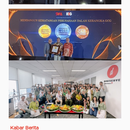
InsightKabar Berita
Terapkan Prinsip Good Corporate Governance,
Digiserve Raih Penghargaan CGPI Award 2024
[read more]
Kabar Berita