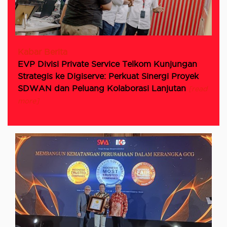
Kabar Berita
EVP Divisi Private Service Telkom Kunjungan
Strategis ke Digiserve: Perkuat Sinergi Proyek
SDWAN dan Peluang Kolaborasi Lanjutan
[read
more]