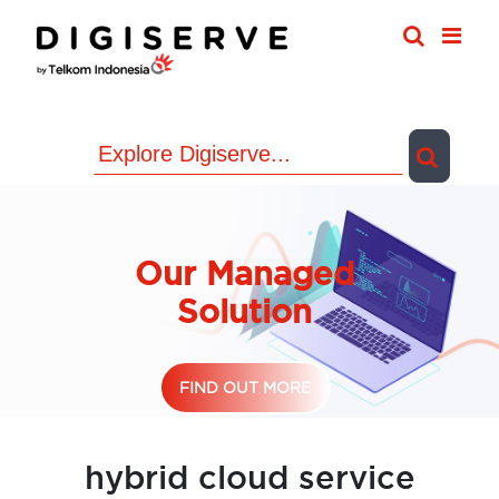
Skip
to
content
Our Managed
Solution
FIND OUT MORE
hybrid cloud service