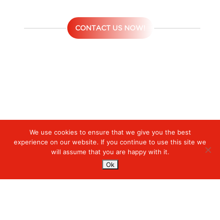
CONTACT US NOW!
We use cookies to ensure that we give you the best
Digiserve
»
UAP (Unified Assurance Platform)
experience on our website. If you continue to use this site we
will assume that you are happy with it.
Services
Ok
Managed Cloud Services
Managed Digital
© 2023. Digiserve. All Rights Reserved.
Productivity
Insights