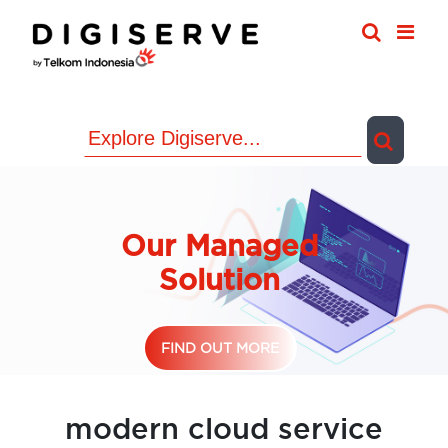
Skip
to
content
Our Managed
Solution
FIND OUT MORE
modern cloud service