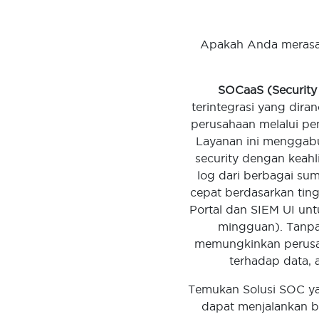
Apakah Anda merasa 
SOCaaS (Security 
terintegrasi yang dir
perusahaan melalui pe
Layanan ini menggabu
security dengan keahl
log dari berbagai su
cepat berdasarkan ting
Portal dan SIEM UI unt
mingguan). Tanpa 
memungkinkan perusah
terhadap data, 
Temukan Solusi SOC ya
dapat menjalankan b