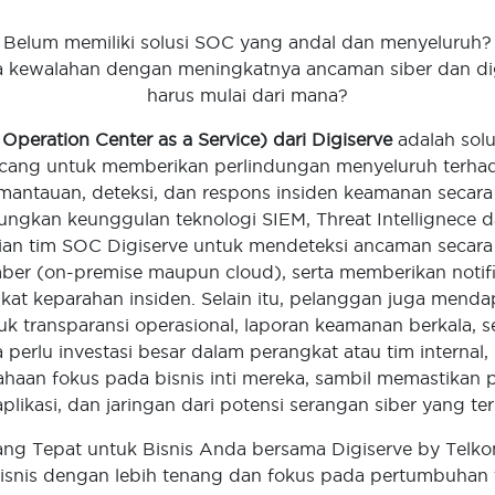
Belum memiliki solusi SOC yang andal dan menyeluruh?
kewalahan dengan meningkatnya ancaman siber dan di
harus mulai dari mana?
Operation Center as a Service) dari Digiserve
adalah solu
ancang untuk memberikan perlindungan menyeluruh terhadap
mantauan, deteksi, dan respons insiden keamanan secara 
ngkan keunggulan teknologi SIEM, Threat Intellignece d
ian tim SOC Digiserve untuk mendeteksi ancaman secara 
mber (on-premise maupun cloud), serta memberikan notif
kat keparahan insiden. Selain itu, pelanggan juga mendap
uk transparansi operasional, laporan keamanan berkala, se
perlu investasi besar dalam perangkat atau tim internal
aan fokus pada bisnis inti mereka, sambil memastikan 
aplikasi, dan jaringan dari potensi serangan siber yang t
ng Tepat untuk Bisnis Anda bersama Digiserve by Telkom
isnis dengan lebih tenang dan fokus pada pertumbuhan 