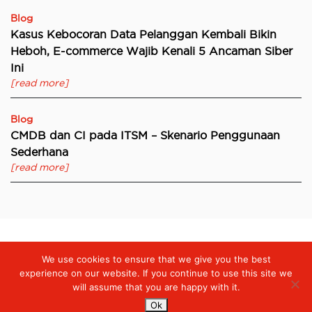
Blog
Kasus Kebocoran Data Pelanggan Kembali Bikin
Heboh, E-commerce Wajib Kenali 5 Ancaman Siber
Ini
[read more]
Blog
CMDB dan CI pada ITSM – Skenario Penggunaan
Sederhana
[read more]
We use cookies to ensure that we give you the best
Digiserve
»
Perayaan 10 Tahun Digiserve: Townhall, CEO Awards,
dan Pesan Inspiratif untuk Masa Depan
experience on our website. If you continue to use this site we
will assume that you are happy with it.
Ok
Services