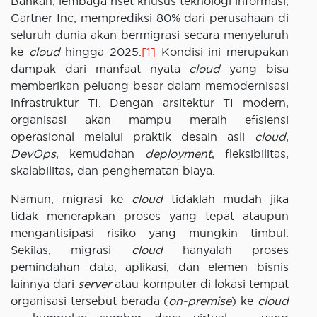
Bahkan, lembaga riset khusus teknologi informasi,
Gartner Inc, memprediksi 80% dari perusahaan di
seluruh dunia akan bermigrasi secara menyeluruh
ke
cloud
hingga 2025.
[1]
Kondisi ini merupakan
dampak dari manfaat nyata
cloud
yang bisa
memberikan peluang besar dalam memodernisasi
infrastruktur TI. Dengan arsitektur TI modern,
organisasi akan mampu meraih efisiensi
operasional melalui praktik desain asli
cloud
,
DevOps
, kemudahan
deployment
, fleksibilitas,
skalabilitas, dan penghematan biaya.
Namun, migrasi ke
cloud
tidaklah mudah jika
tidak menerapkan proses yang tepat ataupun
mengantisipasi risiko yang mungkin timbul.
Sekilas, migrasi
cloud
hanyalah proses
pemindahan data, aplikasi, dan elemen bisnis
lainnya dari
server
atau komputer di lokasi tempat
organisasi tersebut berada (
on-premise
) ke
cloud