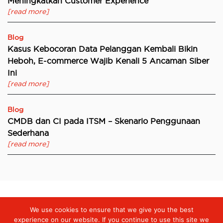
Meningkatkan Customer Experience
[read more]
Blog
Kasus Kebocoran Data Pelanggan Kembali Bikin
Heboh, E-commerce Wajib Kenali 5 Ancaman Siber
Ini
[read more]
Blog
CMDB dan CI pada ITSM – Skenario Penggunaan
Sederhana
[read more]
We use cookies to ensure that we give you the best
Digiserve
»
Optimalkan Produktivitas Bisnis dengan Solusi
Microsoft 365 dari Digiserve
experience on our website. If you continue to use this site we