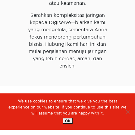
atau keamanan.
Serahkan kompleksitas jaringan
kepada Digiserve—biarkan kami
yang mengelola, sementara Anda
fokus mendorong pertumbuhan
bisnis. Hubungi kami hari ini dan
mulai perjalanan menuju jaringan
yang lebih cerdas, aman, dan
efisien.
We use cookies to ensure that we give you the best
Digiserve
»
Software Defined Wide Area Network (SD-WAN)
experience on our website. If you continue to use this site we
will assume that you are happy with it.
Services
Ok
Managed Cloud Services
Managed Digital