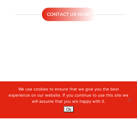
CONTACT US NOW!
We use cookies to ensure that we give you the best
Digiserve
»
Wireless LAN (WLAN)
experience on our website. If you continue to use this site we
will assume that you are happy with it.
Services
Ok
Managed Cloud Services
Managed Digital
© 2023. Digiserve. All Rights Reserved.
Productivity
Insights