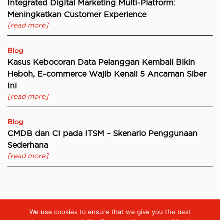
Integrated Digital Marketing Multi-Platform:
Meningkatkan Customer Experience
[read more]
Blog
Kasus Kebocoran Data Pelanggan Kembali Bikin
Heboh, E-commerce Wajib Kenali 5 Ancaman Siber
Ini
[read more]
Blog
CMDB dan CI pada ITSM – Skenario Penggunaan
Sederhana
[read more]
We use cookies to ensure that we give you the best
Digiserve
»
Peran Penting Hybrid Cloud