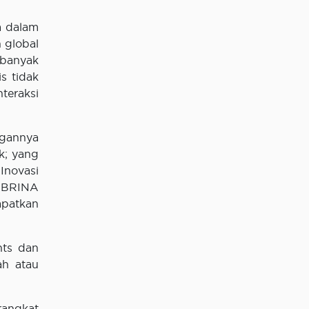
a dalam
 global
banyak
is tidak
eraksi
ggannya
k; yang
Inovasi
SABRINA
patkan
nts dan
h atau
rangkat