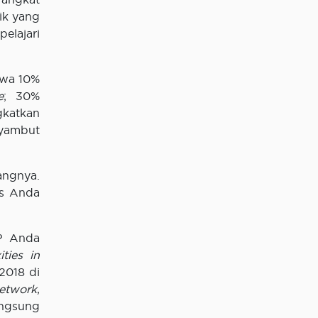
ik yang
elajari
hwa 10%
e
; 30%
gkatkan
nyambut
angnya.
is Anda
? Anda
ties in
2018 di
etwork
,
angsung