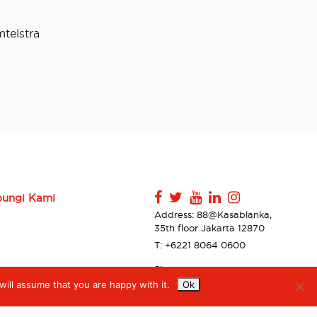
telstra
ungi Kami
Address: 88@Kasablanka,
35th floor Jakarta 12870
T: +6221 8064 0600
Sitemap
ill assume that you are happy with it.
Ok
Contact Us
Privacy Policy & Disclaimer