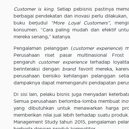
Customer is king
. Setiap pebisnis pastinya mem
berbagai pendekatan dan inovasi perlu dilakukan, te
buku berjudul
“More Loyal Customers”
, mengi
konsumen. “Cara paling mudah dan efektif unt
mereka senang,” katanya.
Pengalaman pelanggan (
customer experience
) m
Perusahaan riset pasar multinasional Frost
pengaruh
customer experience
terhadap loyali
berinteraksi dengan
brand
favorit mereka, karen
perusahaan berisiko kehilangan pelanggan setia
dampaknya dapat memengaruhi pendapatan peru
Di sisi lain, pelaku bisnis juga menyadari kete
Semua perusahaan berlomba-lomba membuat inova
yang dibutuhkan untuk menawarkan harga prom
memberikan nilai jual lebih terhadap suatu produk
Management Study tahun 2015, pengalaman pel
berbeda dengan produk kompetitor.