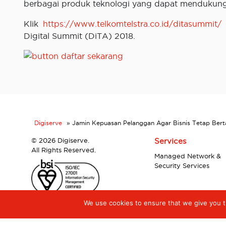
berbagai produk teknologi yang dapat mendukung t
Klik
https://www.telkomtelstra.co.id/ditasummit/
Digital Summit (DiTA) 2018.
Digiserve
»
Jamin Kepuasan Pelanggan Agar Bisnis Tetap Berta
©
2026 Digiserve.
Services
All Rights Reserved.
Managed Network &
Security Services
We use cookies to ensure that we give you th