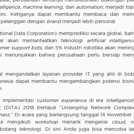
telligence
,
machine learning
, dan
automation
; menjadi top
n ini. Ketiganya dapat membantu membaca dan memp
i pelanggan dengan
brand
menjadi lebih personal.
ational Data Corporation) memprediksi secara global, ba
ital akan memanfaatkan teknologi
artificial intelligenc
omer support bots
; dan 5% industri robotika akan menin
 ini menunjukkan bahwa perusahaan perlu bersiap me
t mengandalkan layanan provider IT yang ahli di bid
Indonesia dapat membantu mengembangkan potensi bisn
n.
n implementasi
customer experience
di era
intelligence
it (DiTA) 2018 bertajuk “
Untangling Network Complexi
ness
.” Di acara yang berlangsung tanggal 14 November 
isa mengikuti
workshop
menarik mengenai
cloud
,
n
bidang teknologi. Di sini Anda juga bisa mencoba l