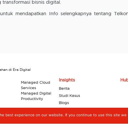
ransformasi bisnis digital.
untuk mendapatkan Info selengkapnya tentang Telkom
han di Era Digital
Insights
Hub
Managed Cloud
Services
Berita
Managed Digital
Studi Kasus
Productivity
Blogs
Laporan Industri
e best experience on our website. If you continue to use this site we w
Infografik
Laporan Resmi