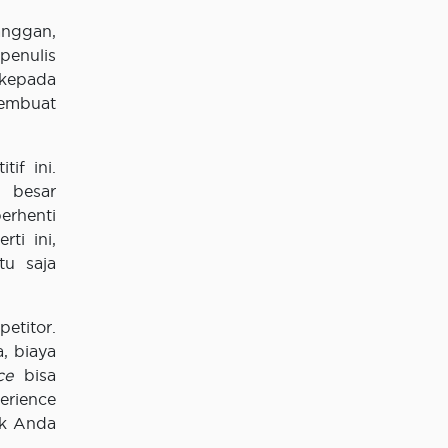
anggan,
 penulis
kepada
membuat
if ini.
 besar
erhenti
ti ini,
tu saja
etitor.
, biaya
ce
bisa
erience
uk Anda