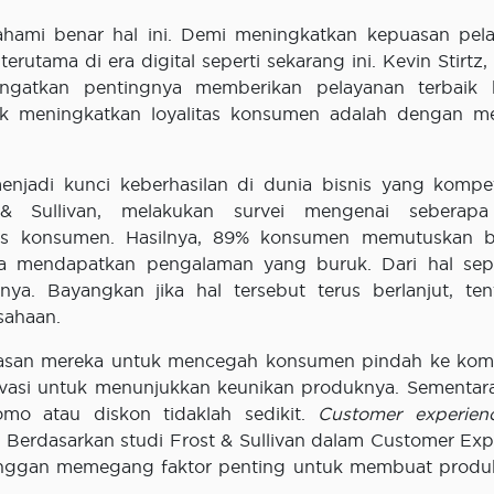
ahami benar hal ini. Demi meningkatkan kepuasan pel
rutama di era digital seperti sekarang ini. Kevin Stirtz,
ngatkan pentingnya memberikan pelayanan terbaik 
uk meningkatkan loyalitas konsumen adalah dengan 
enjadi kunci keberhasilan di dunia bisnis yang kompetit
 & Sullivan, melakukan survei mengenai seberapa
tas konsumen. Hasilnya, 89% konsumen memutuskan b
a mendapatkan pengalaman yang buruk. Dari hal seper
nya. Bayangkan jika hal tersebut terus berlanjut, ten
sahaan.
rbatasan mereka untuk mencegah konsumen pindah ke komp
si untuk menunjukkan keunikan produknya. Sementara
o atau diskon tidaklah sedikit.
Customer experien
. Berdasarkan studi Frost & Sullivan dalam Customer Exp
anggan memegang faktor penting untuk membuat prod