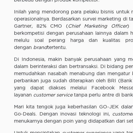
Inilah yang mendorong para pelaku bisnis untu
operasionalnya. Berdasarkan survei marketing di t
Gartner, 82% CMO (
Chief Marketing Officer
) 
berkompetisi dengan perusahaan lainnya dalam 
melulu soal perang harga dan kualitas pro
dengan
brand
tertentu.
Di Indonesia, makin banyak perusahaan yang m
dalam berinteraksi dan bertransaksi. Di bidang p
memudahkan nasabah menabung dan mengatur keu
perbankan juga sudah diterapkan oleh BRI (Bank R
yang dapat diakses melalui Facebook Messe
layanan
customer service
tanpa perlu antre di bank
Mari kita tengok juga keberhasilan GO-JEK dala
Go-Deals. Dengan inovasi teknologi ini,
custome
menukarnya dengan poin yang didapatkan dari seti
Untuk menciptakan
customer experience
yang ter