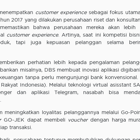
k menempatkan
customer experience
sebagai fokus utam
ahun 2017 yang dilakukan perusahaan riset dan konsultan
memastikan bahwa perusahaan mereka akan lebih 
hal
customer experience
. Artinya, saat ini kompetisi bisn
duk, tapi juga kepuasan pelanggan selama berint
emberikan perhatian lebih kepada pengalaman pelan
erbankan misalnya, DBS membuat inovasi aplikasi digiban
angan tanpa perlu mengunjungi bank konvensional. 
akyat Indonesia). Melalui teknologi virtual asisstant 
nger dan aplikasi Telegram, nasabah bisa menda
.
m meningkatkan loyalitas pelanggannya melalui Go-Poi
r
GO-JEK dapat membeli
voucher
dengan harga mura
ap transaksi.
baik, perusahaan tentunya membutuhkan dukungan pe