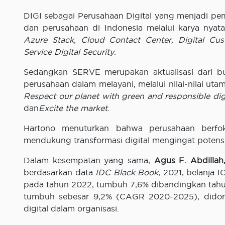
DIGI sebagai Perusahaan Digital yang menjadi p
dan perusahaan di Indonesia melalui karya nyata
Azure Stack, Cloud Contact Center, Digital 
Service Digital Security
.
Sedangkan SERVE merupakan aktualisasi dari 
perusahaan dalam melayani, melalui nilai-nilai uta
Respect our planet with green and responsible dig
dan
Excite the market
.
Hartono menuturkan bahwa perusahaan berfok
mendukung transformasi digital mengingat potensi
Dalam kesempatan yang sama,
Agus F. Abdillah,
berdasarkan data
IDC Black Book
, 2021, belanja 
pada tahun 2022, tumbuh 7,6% dibandingkan tahun
tumbuh sebesar 9,2% (CAGR 2020-2025), dido
digital dalam organisasi.