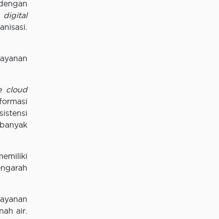
dengan
digital
nisasi.
layanan
e cloud
formasi
istensi
 banyak
miliki
engarah
Layanan
ah air.