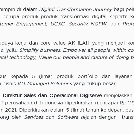
emimpin di dalam
Digital Transformation Journey
bagi pe
 berupa produk-produk transformasi digital, seperti:
S
Customer Engagement, UC&C, Security NGFW,
dan
Profe
budaya kerja dan core value AKHLAH yang menjadi k
ma, yaitu
Simplify business,
Empower all people within c
ital technology,
Value our people and culture of doing b
us kepada 5 (lima) produk portfolio dan layanan
 bisnis
ICT Managed Solutions
yang cukup besar.
 Direktur Sales dan Operasional Digiserve
menjelaskan
ICT perusahaan di Indonesia diperkirakan mencapai Rp 119
 2021. Diperkirakan dalam 5 (lima) tahun ke depan, pas
rong oleh
Services
dan
Software
sejalan dengan trans