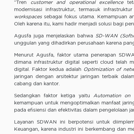
“Tren
customer and operational excellence
tet
modernisasi infrastruktur, termasuk infrastruktu
workspaces
sebagai fokus utama. Kemampuan anal
Oleh karena itu, kami hadir menjadi solusi bagi per
Agusfa juga menjelaskan bahwa
SD-WAN (Softw
unggulan yang dihadirkan perusahaan karena pang
Menurut Agusfa, faktor utama penerapan SDW
dimana infrastruktur digital seperti cloud telah
digital. Faktor kedua adalah
Optimization of net
jaringan dengan arsitektur jaringan terbaik dal
cabang dan kantor.
Sedangkan faktor ketiga yaitu
Automation on a
kemampuan untuk mengoptimalkan manfaat jaringa
pada efisiensi dan efektivitas dalam pengelolaan ja
Layanan SDWAN ini berpotensi untuk diimpleme
Keuangan, karena industri ini berkembang dan men