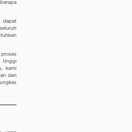
eberapa
 dapat
seluruh
utuhkan
 proses
 tinggi
s, kami
an dari
pungkas