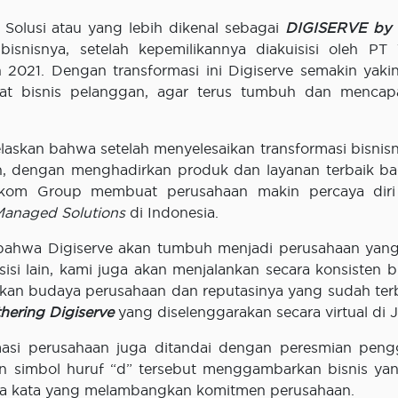
i Solusi atau yang lebih dikenal sebagai
DIGISERVE by 
bisnisnya, setelah kepemilikannya diakuisisi oleh PT
n 2021. Dengan transformasi ini Digiserve semakin yaki
t bisnis pelanggan, agar terus tumbuh dan mencapa
askan bahwa setelah menyelesaikan transformasi bisnisny
n, dengan menghadirkan produk dan layanan terbaik ba
lkom Group membuat perusahaan makin percaya diri
Managed Solutions
di Indonesia.
i bahwa Digiserve akan tumbuh menjadi perusahaan yang
sisi lain, kami juga akan menjalankan secara konsisten b
nkan budaya perusahaan dan reputasinya yang sudah te
hering Digiserve
yang diselenggarakan secara virtual di J
masi perusahaan juga ditandai dengan peresmian pen
n simbol huruf “d” tersebut menggambarkan bisnis ya
 dua kata yang melambangkan komitmen perusahaan.