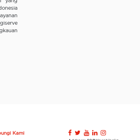
si yang
donesia
layanan
giserve
ngkauan
ungi Kami