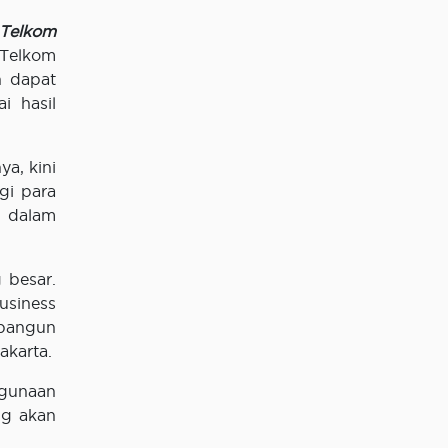
Telkom
 Telkom
n dapat
i hasil
a, kini
gi para
 dalam
 besar.
usiness
rbangun
akarta.
ggunaan
ng akan