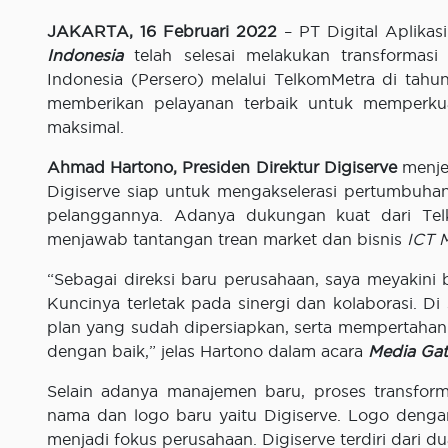
JAKARTA, 16 Februari 2022
– PT Digital Aplikas
Indonesia
telah selesai melakukan transformasi 
Indonesia (Persero) melalui TelkomMetra di tahu
memberikan pelayanan terbaik untuk memperkua
maksimal.
Ahmad Hartono, Presiden Direktur Digiserve
menjel
Digiserve siap untuk mengakselerasi pertumbuha
pelanggannya. Adanya dukungan kuat dari Te
menjawab tantangan trean market dan bisnis
ICT 
“Sebagai direksi baru perusahaan, saya meyakin
Kuncinya terletak pada sinergi dan kolaborasi. Di 
plan yang sudah dipersiapkan, serta mempertaha
dengan baik,” jelas Hartono dalam acara
Media Gat
Selain adanya manajemen baru, proses transfor
nama dan logo baru yaitu Digiserve. Logo denga
menjadi fokus perusahaan. Digiserve terdiri dari