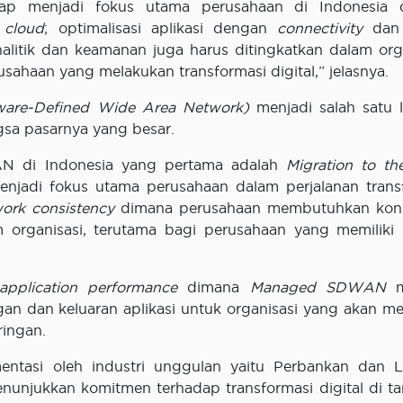
ap menjadi fokus utama perusahaan di Indonesia 
r
cloud
; optimalisasi aplikasi dengan
connectivity
dan
itik dan keamanan juga harus ditingkatkan dalam orga
usahaan yang melakukan transformasi digital,” jelasnya.
are-Defined Wide Area Network)
menjadi salah satu 
sa pasarnya yang besar.
AN di Indonesia yang pertama adalah
Migration to th
 menjadi fokus utama perusahaan dalam perjalanan trans
work consistency
dimana perusahaan membutuhkan kons
am organisasi, terutama bagi perusahaan yang memiliki
pplication performance
dimana
Managed SDWAN
me
n dan keluaran aplikasi untuk organisasi yang akan m
ringan.
ntasi oleh industri unggulan yaitu Perbankan dan 
unjukkan komitmen terhadap transformasi digital di tan