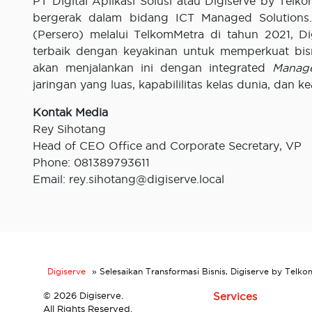
PT Digital Aplikasi Solusi atau Digiserve by Te
bergerak dalam bidang ICT Managed Solutions. 
(Persero) melalui TelkomMetra di tahun 2021,
terbaik dengan keyakinan untuk memperkuat bi
akan menjalankan ini dengan integrated
Manage
jaringan yang luas, kapabililitas kelas dunia, dan kea
Kontak Media
Rey Sihotang
Head of CEO Office and Corporate Secretary, VP
Phone: 081389793611
Email: rey.sihotang@digiserve.local
Digiserve
»
Selesaikan Transformasi Bisnis, Digiserve by Telk
©
2026 Digiserve.
Services
All Rights Reserved.