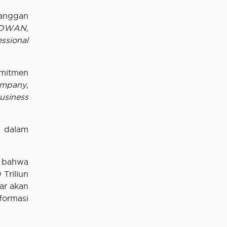
langgan
DWAN,
ssional
omitmen
ompany,
usiness
 dalam
 bahwa
 Triliun
ar akan
formasi