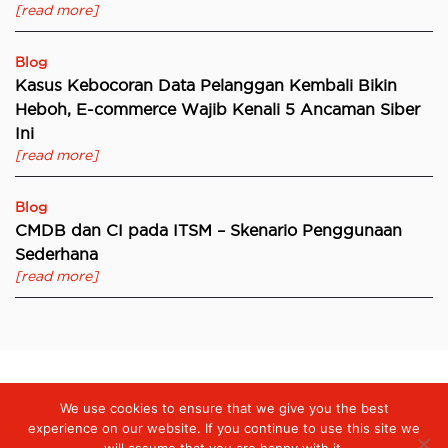
[read more]
Blog
Kasus Kebocoran Data Pelanggan Kembali Bikin
Heboh, E-commerce Wajib Kenali 5 Ancaman Siber
Ini
[read more]
Blog
CMDB dan CI pada ITSM – Skenario Penggunaan
Sederhana
[read more]
We use cookies to ensure that we give you the best
Digiserve
»
telkomtelstra Indonesia Apps Challenge 2017
(Business Operation Optimisation)
experience on our website. If you continue to use this site we