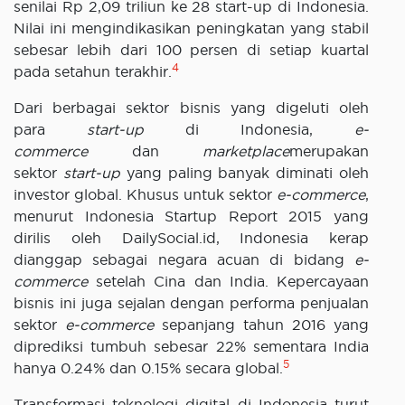
senilai Rp 2,09 triliun ke 28 start-up di Indonesia.
Nilai ini mengindikasikan peningkatan yang stabil
sebesar lebih dari 100 persen di setiap kuartal
4
pada setahun terakhir.
Dari berbagai sektor bisnis yang digeluti oleh
para
start-up
di Indonesia,
e-
commerce
dan
marketplace
merupakan
sektor
start-up
yang paling banyak diminati oleh
investor global. Khusus untuk sektor
e-commerce
,
menurut Indonesia Startup Report 2015 yang
dirilis oleh DailySocial.id, Indonesia kerap
dianggap sebagai negara acuan di bidang
e-
commerce
setelah Cina dan India. Kepercayaan
bisnis ini juga sejalan dengan performa penjualan
sektor
e-commerce
sepanjang tahun 2016 yang
diprediksi tumbuh sebesar 22% sementara India
5
hanya 0.24% dan 0.15% secara global.
Transformasi teknologi digital di Indonesia turut