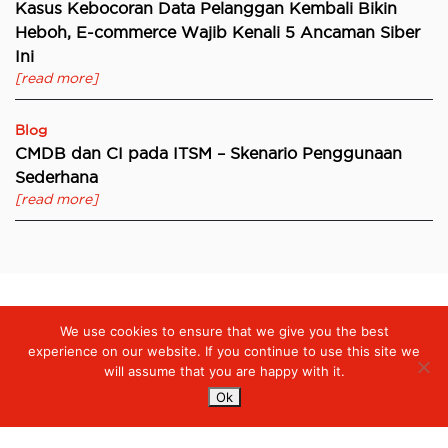
Kasus Kebocoran Data Pelanggan Kembali Bikin
Heboh, E-commerce Wajib Kenali 5 Ancaman Siber
Ini
[read more]
Blog
CMDB dan CI pada ITSM – Skenario Penggunaan
Sederhana
[read more]
We use cookies to ensure that we give you the best
Digiserve
»
Pertumbuhan Ekonomi Menjadi Momentum Tepat
untuk Berinvestasi di Sektor TIK
experience on our website. If you continue to use this site we
will assume that you are happy with it.
Ok
Services
Managed Cloud Services
Managed Digital