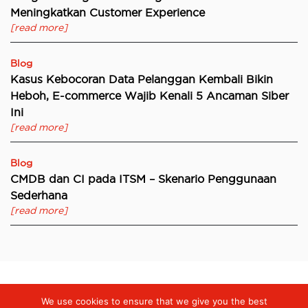
Meningkatkan Customer Experience
[read more]
Blog
Kasus Kebocoran Data Pelanggan Kembali Bikin
Heboh, E-commerce Wajib Kenali 5 Ancaman Siber
Ini
[read more]
Blog
CMDB dan CI pada ITSM – Skenario Penggunaan
Sederhana
[read more]
We use cookies to ensure that we give you the best
Digiserve
»
Solusi Terhadap Benturan Antara Pekerjaan dengan