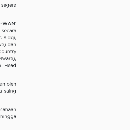
 segera
D-WAN:
 secara
 Sidqi,
ve) dan
Country
Mware),
on Head
an oleh
a saing
usahaan
ehingga