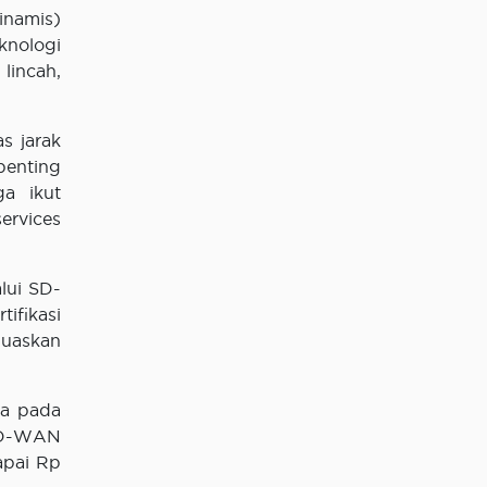
namis)
knologi
lincah,
s jarak
penting
a ikut
ervices
lui SD-
ifikasi
muaskan
na pada
 SD-WAN
apai Rp