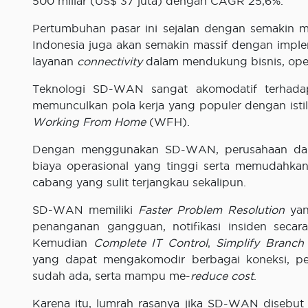
500 miliar (US$ 37 juta) dengan CAGR 25,6%.
Pertumbuhan pasar ini sejalan dengan semakin ma
Indonesia juga akan semakin massif dengan impl
layanan
connectivity
dalam mendukung bisnis, opera
Teknologi SD-WAN sangat akomodatif terhada
memunculkan pola kerja yang populer dengan isti
W
orking F
rom H
ome
(WFH).
Dengan menggunakan SD-WAN, perusahaan d
biaya operasional yang tinggi serta memudahkan 
cabang yang sulit terjangkau sekalipun.
SD-WAN memiliki
Faster Problem Resolution
yan
penanganan gangguan, notifikasi insiden secar
Kemudian
Complete IT Control
,
Simplify Branch
yang dapat mengakomodir berbagai koneksi, pe
sudah ada, serta mampu me-
reduce cost
.
Karena itu, lumrah rasanya jika SD-WAN disebut 