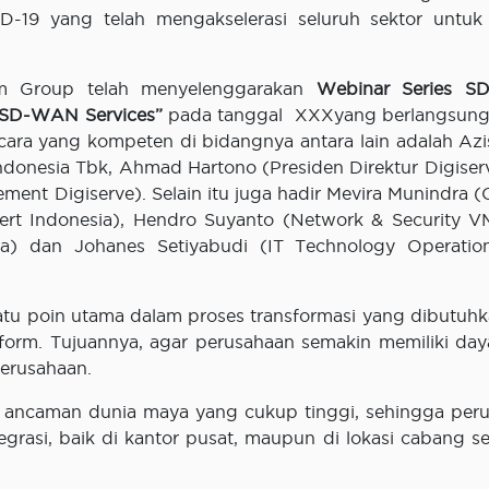
-19 yang telah mengakselerasi seluruh sektor untuk
om Group telah menyelenggarakan
Webinar Series S
 SD-WAN Services”
pada tanggal XXXyang berlangsung
cara yang kompeten di bidangnya antara lain adalah Azis
Indonesia Tbk, Ahmad Hartono (Presiden Direktur Digiser
nt Digiserve). Selain itu juga hadir Mevira Munindra (
rt Indonesia), Hendro Suyanto (Network & Security V
ia) dan Johanes Setiyabudi (IT Technology Operati
atu poin utama dalam proses transformasi yang dibutuhk
atform. Tujuannya, agar perusahaan semakin memiliki day
erusahaan.
si ancaman dunia maya yang cukup tinggi, sehingga per
rasi, baik di kantor pusat, maupun di lokasi cabang s