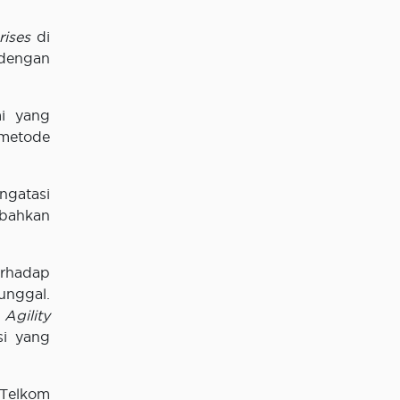
rises
di
 dengan
i yang
 metode
ngatasi
 bahkan
erhadap
unggal.
Agility
si yang
 Telkom