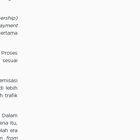
ership)
ayment
pertama
 Proses
n sesuai
rnisasi
i lebih
 trafik
. Dalam
ena itu,
elah era
on from