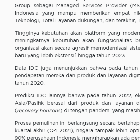
Group sebagai Managed Services Provider (M
Indonesia yang mampu memberikan empat nilai
Teknologi, Total Layanan dukungan, dan terakhir, To
Tingginya kebutuhan akan platform yang modern i
meningkatnya kebutuhan akan fungsionalitas b
organisasi akan secara agresif memodernisasi sis
baru yang lebih ekstensif hingga tahun 2023.
Data IDC juga menunjukkan bahwa pada tahun 2
pendapatan mereka dari produk dan layanan digit
tahun 2020.
Prediksi IDC lainnya bahwa pada tahun 2022, e
Asia/Pasifik berasal dari produk dan layanan d
(
recovery horizons
) di tengah pandemi yang masih
Proses pemulihan ini berlangsung secara bertaha
kuartal akhir (Q4 2021), negara tampak lebih op
90% perusahaan Indonesia mengharapkan ada peng