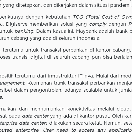
 yang ditetapkan, dan dikerjakan dalam situasi pandemi.
berikutnya dengan kebutuhan
TCO (Total Cost of Own
a. Digiserve memberikan solusi yang
comply
dengan
P
untuk
banking
. Dalam kasus ini, Maybank adalah bank 
uh cabang yang ada di seluruh Indonesia.
 terutama untuk transaksi perbankan di kantor cabang.
roses transisi digital di seluruh cabang pun bisa berjala
if terutama dari infrastruktur IT-nya. Mulai dari mode
management
. Keamanan trafik transaksi perbankan menjad
ksibel dalam pengontrolan, adanya scalable untuk jumlah
e.
alkan dan mengamankan konektivitas melalui cloud
usat pada
data center
yang ada di kantor pusat. Oleh kar
terprise data center
) dilakukan secara ketat. Namun, set
ibuted enterprise.
User need to access any applicati