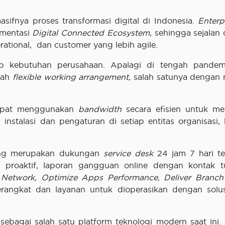
sifnya proses transformasi digital di Indonesia.
Enterp
ementasi
Digital
Connected
Ecosystem
, sehingga sejalan
tional, dan customer yang lebih agile.
p kebutuhan perusahaan. Apalagi di tengah pandem
lah
flexible working arrangement
, salah satunya dengan
apat menggunakan
bandwidth
secara efisien untuk me
instalasi dan pengaturan di setiap entitas organisasi,
g merupakan dukungan
service desk
24 jam 7 hari t
a proaktif, laporan gangguan online dengan kontak t
 Network, Optimize Apps Performance, Deliver Branch 
rangkat dan layanan untuk dioperasikan dengan solu
sebagai salah satu platform teknologi modern saat ini.