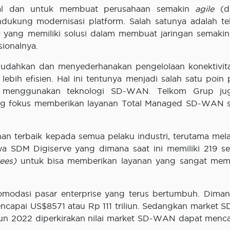
tal dan untuk membuat perusahaan semakin
agile
(di
kung modernisasi platform. Salah satunya adalah te
)
yang memiliki solusi dalam membuat jaringan semakin 
sionalnya.
udahkan dan menyederhanakan pengelolaan konektivita
ebih efisien. Hal ini tentunya menjadi salah satu poin 
 menggunakan teknologi SD-WAN. Telkom Grup jug
ng fokus memberikan layanan Total Managed SD-WAN s
n terbaik kepada semua pelaku industri, terutama mela
SDM Digiserve yang dimana saat ini memiliki 219 sert
ees)
untuk bisa memberikan layanan yang sangat me
modasi pasar enterprise yang terus bertumbuh. Dima
mencapai US$8571 atau Rp 111 triliun. Sedangkan market
hun 2022 diperkirakan nilai market SD-WAN dapat menc