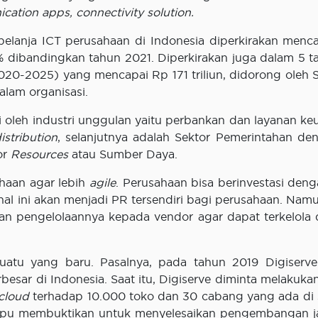
cation apps, connectivity solution.
belanja ICT perusahaan di Indonesia diperkirakan menc
% dibandingkan tahun 2021. Diperkirakan juga dalam 5 t
0-2025) yang mencapai Rp 171 triliun, didorong oleh S
alam organisasi.
 oleh industri unggulan yaitu perbankan dan layanan ke
istribution
, selanjutnya adalah Sektor Pemerintahan d
tor
Resources
atau Sumber Daya.
haan agar lebih
agile
. Perusahaan bisa berinvestasi deng
al ini akan menjadi PR tersendiri bagi perusahaan. Namu
n pengelolaannya kepada vendor agar dapat terkelola
atu yang baru. Pasalnya, pada tahun 2019 Digiserv
besar di Indonesia. Saat itu, Digiserve diminta melakuka
cloud
terhadap 10.000 toko dan 30 cabang yang ada di 
mampu membuktikan untuk menyelesaikan pengembangan j