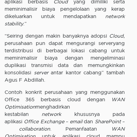
aplikasi berbasis
Cloud
yang dimiliki serta
meminimalisir biaya pengelolaan yang kerap
dikeluarkan untuk mendapatkan
network
stability
.”
“Seiring dengan makin banyaknya adopsi
Cloud
,
perusahaan pun dapat mengurangi serveryang
terdistribusi di berbagai lokasi cabang untuk
meminimalisir biaya dengan mengeliminasi
duplikasi transmisi data dan memungkinkan
konsolidasi
server
antar kantor cabang” tambah
Agus F Abdillah.
Contoh konkrit perusahaan yang menggunakan
Office 365 berbasis cloud dengan
WAN
Optimisation
menghadirkan
kestabilan
network
khususnya pada
aplikasi
Office Exchange
–
email
dan
SharePoint
–
collaboration
. Pemanfaatan
WAN
Optimisation
untuk aplikasi cloud mampu