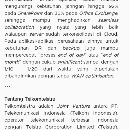
mengurangi kebutuhan jaringan hingga 92%
pada
SharePoint
dan 36% pada
Office Exchange
,
sehingga mampu menghadirkan
seamless
collaboration
yang nyata yang lebih baik
walaupun
server
sudah terkonsolidasi di Cloud.
Pada aplikasi-aplikasi perusahaan lainnya untuk
kebutuhan DR dan
backup
juga mampu
mempercepat “proses
end of day
” atau “
end of
month
” dengan cukup
siginificant
sampai dengan
1/10 – 1/20 dari waktu yang diperlukan
dibandingkan dengan tanpa
WAN optimisation.
***
Tentang Telkomtelstra
Telkomtelstra adalah
Joint Venture
antara PT.
Telekomunikasi Indonesia (Telkom Indonesia),
operator telekomunikasi terbesar Indonesia
dengan Telstra Corporation Limited (Telstra),