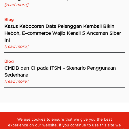
[read more]
Blog
Kasus Kebocoran Data Pelanggan Kembali Bikin
Heboh, E-commerce Wajib Kenali 5 Ancaman Siber
Ini
[read more]
Blog
CMDB dan CI pada ITSM – Skenario Penggunaan
Sederhana
[read more]
We use cookies to ensure that we give you the best
Digiserve
»
Keamanan Siber, Kunci Fundamental Untuk
Transformasi Digital di Sektor Pendidikan
experience on our website. If you continue to use this site we