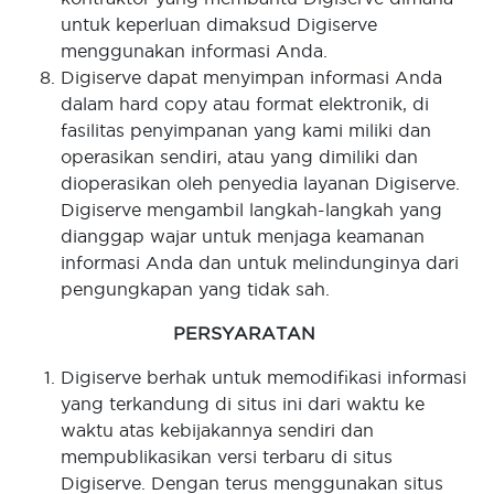
untuk keperluan dimaksud Digiserve
menggunakan informasi Anda.
Digiserve dapat menyimpan informasi Anda
dalam hard copy atau format elektronik, di
fasilitas penyimpanan yang kami miliki dan
operasikan sendiri, atau yang dimiliki dan
dioperasikan oleh penyedia layanan Digiserve.
Digiserve mengambil langkah-langkah yang
dianggap wajar untuk menjaga keamanan
informasi Anda dan untuk melindunginya dari
pengungkapan yang tidak sah.
PERSYARATAN
Digiserve berhak untuk memodifikasi informasi
yang terkandung di situs ini dari waktu ke
waktu atas kebijakannya sendiri dan
mempublikasikan versi terbaru di situs
Digiserve. Dengan terus menggunakan situs