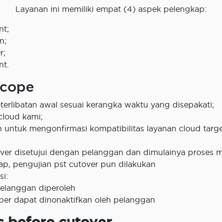
Layanan ini memiliki empat (4) aspek pelengkap:
nt;
n;
r;
nt.
Scope
terlibatan awal sesuai kerangka waktu yang disepakati;
cloud kami;
n untuk mengonfirmasi kompatibilitas layanan cloud targe
ver disetujui dengan pelanggan dan dimulainya proses m
ap, pengujian pst cutover pun dilakukan
si:
elanggan diperoleh
ber dapat dinonaktifkan oleh pelanggan
s before cutover