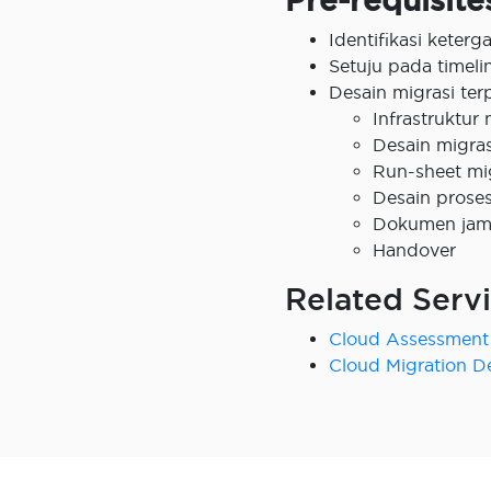
Identifikasi keter
Setuju pada timeli
Desain migrasi terp
Infrastruktur
Desain migras
Run-sheet mig
Desain proses
Dokumen jami
Handover
Related Serv
Cloud Assessment
Cloud Migration D