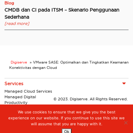
Blog
CMDB dan CI pada ITSM – Skenario Penggunaan
Sederhana
[read more]
Digiserve
»
VMware SASE: Optimalkan dan Tingkatkan Keamanan
Konektivitas dengan Cloud
Services
Managed Cloud Services
Managed Digital
© 2023. Digiserve. All Rights Reserved.
Productivity
Insights
We use cookies to ensure that we give you the best
experience on our website. If you continue to use this site we
Hubungi Kami
will assume that you are happy with it.
Ok