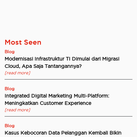
Most Seen
Blog
Modernisasi Infrastruktur TI Dimulai dari Migrasi
Cloud, Apa Saja Tantangannya?
[read more]
Blog
Integrated Digital Marketing Multi-Platform:
Meningkatkan Customer Experience
[read more]
Blog
Kasus Kebocoran Data Pelanggan Kembali Bikin