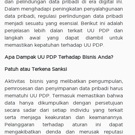
dan pelindungan data pribadi di era digital ini.
Dalam menghadapi peningkatan penyalahgunaan
data pribadi, regulasi perlindungan data pribadi
menjadi sesuatu yang esensial. Berikut ini adalah
penjelasan lebih dalan terkait UU PDP dan
langkah awal yang dapat diambil untuk
memastikan kepatuhan terhadap UU PDP.
Apa Dampak UU PDP Terhadap Bisnis Anda?
Patuh atau Terkena Sanksi
Aktivitas bisnis yang melibatkan pengumpulan,
pemrosesan dan penyimpanan data pribadi harus
mematuhi UU PDP. Termasuk memastikan bahwa
data hanya dikumpulkan dengan persetujuan
secara sadar dari setiap individu yang terkait
serta menjaga keakuratan dan keamanannya.
Pelanggaran terhadap aturan ini dapat
mengakibatkan denda dan merusak reputasi