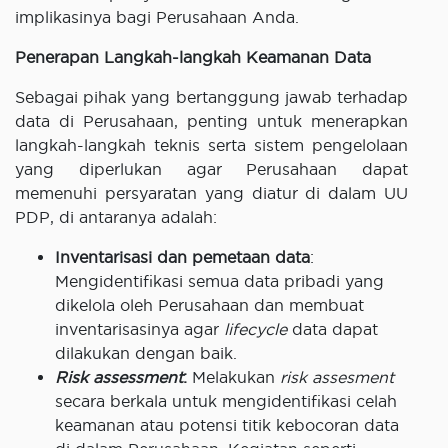
implikasinya bagi Perusahaan Anda.
Penerapan Langkah-langkah Keamanan Data
Sebagai pihak yang bertanggung jawab terhadap
data di Perusahaan, penting untuk menerapkan
langkah-langkah teknis serta sistem pengelolaan
yang diperlukan agar Perusahaan dapat
memenuhi persyaratan yang diatur di dalam UU
PDP, di antaranya adalah:
Inventarisasi dan pemetaan data
:
Mengidentifikasi semua data pribadi yang
dikelola oleh Perusahaan dan membuat
inventarisasinya agar
lifecycle
data dapat
dilakukan dengan baik.
Risk assessment
:
Melakukan
risk assesment
secara berkala untuk mengidentifikasi celah
keamanan atau potensi titik kebocoran data