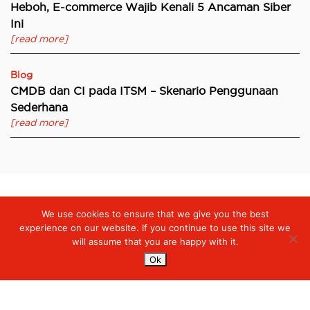
Heboh, E-commerce Wajib Kenali 5 Ancaman Siber
Ini
[read more]
Blog
CMDB dan CI pada ITSM – Skenario Penggunaan
Sederhana
[read more]
We use cookies to ensure that we give you the best
Digiserve
»
Memahami Esensi Undang-Undang Perlindungan Data
Pribadi (UU PDP) dan Langkah Memulai Upaya Kepatuhan
experience on our website. If you continue to use this site we
will assume that you are happy with it.
Ok
Services
Managed Cloud Services
Managed Digital
© 2023. Digiserve. All Rights Reserved.
Productivity