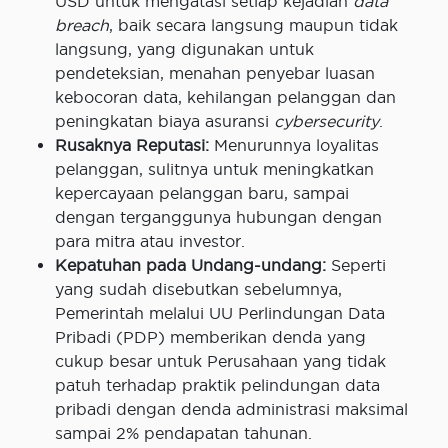
USD untuk mengatasi setiap kejadian
data
breach
, baik secara langsung maupun tidak
langsung, yang digunakan untuk
pendeteksian, menahan penyebar luasan
kebocoran data, kehilangan pelanggan dan
peningkatan biaya asuransi
cybersecurity
.
Rusaknya Reputasi:
Menurunnya loyalitas
pelanggan, sulitnya untuk meningkatkan
kepercayaan pelanggan baru, sampai
dengan terganggunya hubungan dengan
para mitra atau investor.
Kepatuhan pada Undang-undang:
Seperti
yang sudah disebutkan sebelumnya,
Pemerintah melalui UU Perlindungan Data
Pribadi (PDP) memberikan denda yang
cukup besar untuk Perusahaan yang tidak
patuh terhadap praktik pelindungan data
pribadi dengan denda administrasi maksimal
sampai 2% pendapatan tahunan.