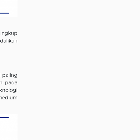
lingkup
dalikan
 paling
an pada
knologi
 medium