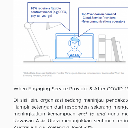
When Engaging Service Provider & After COVID-1
Di sisi lain, organisasi sedang meninjau pendeka
Hampir setengah dari responden sekarang menga
meningkatkan kemampuan
end to end
guna men
Kawasan Asia Utara menunjukkan sentimen terting
Australia-New Zealand di level 52%.