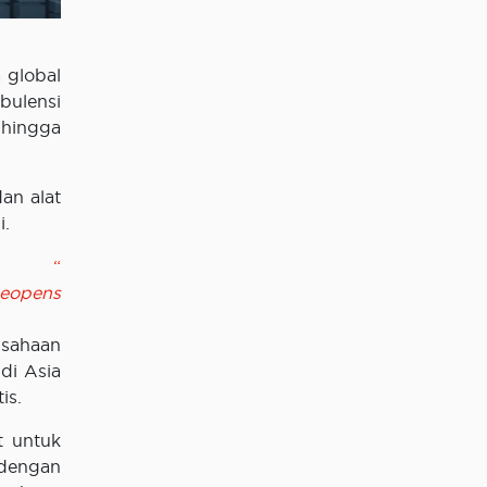
 global
bulensi
 hingga
an alat
i.
juk
“
Reopens
usahaan
di Asia
is.
t untuk
 dengan