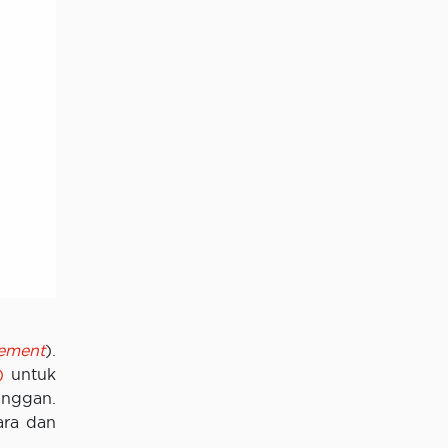
ement
).
)
untuk
anggan.
ara dan