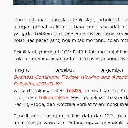
Mau tidak mau, dan siap tidak siap, turbulensi 
dengan perhatian khusus bagi korporasi adalah 
yang disebabkan pembatasan aktivitas bisnis sec
volatilitas pasar yang belum tak menentu, telah m
Sekali lagi, pandemi COVID-19 telah menunjukka
kolaborasi yang aman untuk memastikan konektivit
Insight tersebut ter
Business Continuity, Flexible Working and Adapt
Following COVID-19”
yang diprakarsai oleh
Telstra
, perusahaan telek
induk dari
Telkomtelstra
.
Hasil penelitian Telstra
Pasifik, Eropa, dan Amerika Serikat telah mengubah 
Penelitian ini mengumpulkan data dari 120+ pemi
memberikan wawasan tentang upaya mengkalibrasi