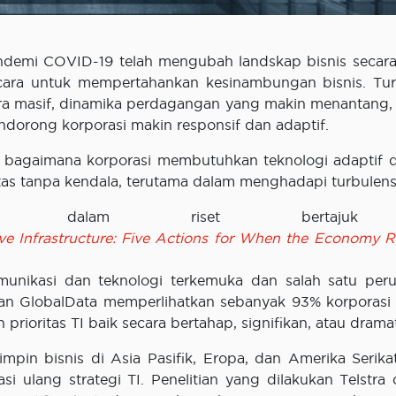
pandemi COVID-19 telah mengubah landskap bisnis secara
cara untuk mempertahankan kesinambungan bisnis. Tur
ara masif, dinamika perdagangan yang makin menantang,
endorong korporasi makin responsif dan adaptif.
n bagaimana korporasi membutuhkan teknologi adaptif d
as tanpa kendala, terutama dalam menghadapi turbulens
gambar dalam riset berta
ive Infrastructure: Five Actions for When the Economy 
omunikasi dan teknologi terkemuka dan salah satu per
 dan GlobalData memperlihatkan sebanyak 93% korporasi 
prioritas TI baik secara bertahap, signifikan, atau dramat
mpin bisnis di Asia Pasifik, Eropa, dan Amerika Serika
 ulang strategi TI. Penelitian yang dilakukan Telstra