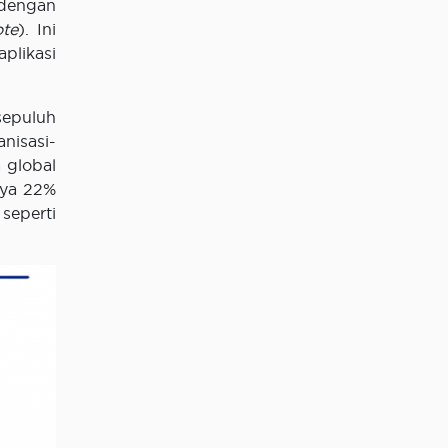
 dengan
te
). Ini
plikasi
sepuluh
nisasi-
 global
nya 22%
seperti