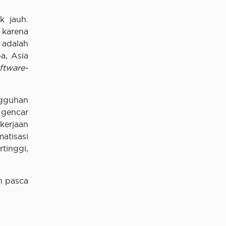
k jauh.
 karena
 adalah
a, Asia
ftware-
ngguhan
 gencar
erjaan
atisasi
tinggi,
n pasca