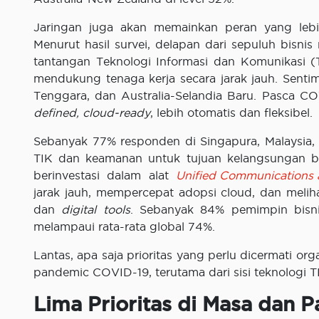
Jaringan juga akan memainkan peran yang lebi
Menurut hasil survei, delapan dari sepuluh bisni
tantangan Teknologi Informasi dan Komunikasi (TI
mendukung tenaga kerja secara jarak jauh. Sentim
Tenggara, dan Australia-Selandia Baru. Pasca COV
defined, cloud-ready
, lebih otomatis dan fleksibel.
Sebanyak 77% responden di Singapura, Malaysia, 
TIK dan keamanan untuk tujuan kelangsungan bis
berinvestasi dalam alat
Unified Communications 
jarak jauh, mempercepat adopsi cloud, dan meli
dan
digital tools
. Sebanyak 84% pemimpin bisnis 
melampaui rata-rata global 74%.
Lantas, apa saja prioritas yang perlu dicermati o
pandemic COVID-19, terutama dari sisi teknologi TI
Lima Prioritas di Masa dan 