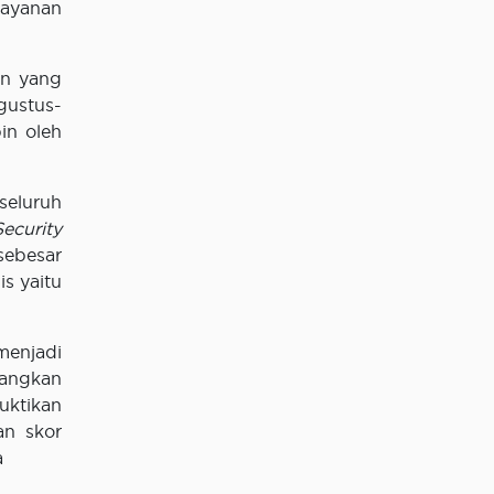
ayanan
en yang
gustus-
n oleh
seluruh
ecurity
sebesar
is yaitu
menjadi
dangkan
uktikan
an skor
a