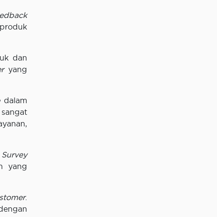
eedback
i produk
uk dan
r
yang
dalam
sangat
ayanan,
 Survey
an yang
stomer
.
 dengan