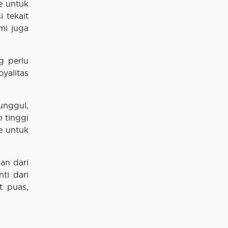
e untuk
 tekait
mi juga
 perlu
yalitas
unggul,
n
tinggi
e untuk
ian dari
ti dari
t puas,