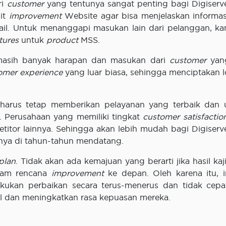
ri
customer
yang tentunya sangat penting bagi Digiserv
ait
improvement
Website agar bisa menjelaskan informasi
tail. Untuk menanggapi masukan lain dari pelanggan, ka
tures
untuk
product
MSS.
, masih banyak harapan dan masukan dari
customer
yang
omer experience
yang luar biasa, sehingga menciptakan lo
n harus tetap memberikan pelayanan yang terbaik dan 
. Perusahaan yang memiliki tingkat
customer satisfactio
itor lainnya. Sehingga akan lebih mudah bagi Digiserv
ya di tahun-tahun mendatang.
plan
. Tidak akan ada kemajuan yang berarti jika hasil kaj
alam rencana
improvement
ke depan. Oleh karena itu, in
kukan perbaikan secara terus-menerus dan tidak cepa
l dan meningkatkan rasa kepuasan mereka.