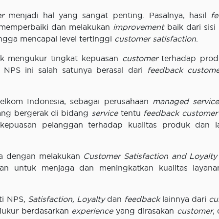
r
menjadi hal yang sangat penting. Pasalnya, hasil
f
 memperbaiki dan melakukan
improvement
baik dari sis
ingga mencapai level tertinggi
customer satisfaction
.
tuk mengukur tingkat kepuasan
customer
terhadap prod
 NPS ini salah satunya berasal dari
feedback custome
 Telkom Indonesia, sebagai perusahaan
managed service
yang bergerak di bidang
service
tentu
feedback
customer
kepuasan pelanggan terhadap kualitas produk dan l
nya dengan melakukan
Customer Satisfaction and Loyalty
akan untuk menjaga dan meningkatkan kualitas layan
ti NPS,
Satisfaction, Loyalty
dan
feedback
lainnya dari
cu
diukur berdasarkan
experience
yang dirasakan
customer
,