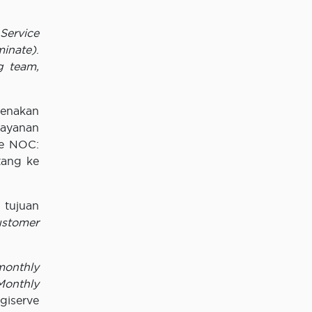
 Service
minate)
.
ng team,
renakan
layanan
te NOC:
tang ke
tujuan
ustomer
monthly
Monthly
giserve