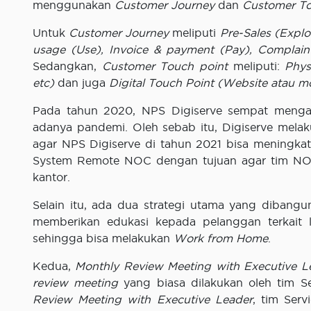
menggunakan
Customer Journey
dan
Customer To
Untuk
Customer Journey
meliputi
Pre-Sales (Explo
usage (Use), Invoice & payment (Pay), Complain
Sedangkan,
Customer Touch point
meliputi:
Phys
etc)
dan juga
Digital
Touch
Point (Website atau m
Pada tahun 2020, NPS Digiserve sempat menga
adanya pandemi. Oleh sebab itu, Digiserve melak
agar NPS Digiserve di tahun 2021 bisa meningkat
System Remote NOC dengan tujuan agar tim NOC 
kantor.
Selain itu, ada dua strategi utama yang dibangu
memberikan edukasi kepada pelanggan terkait
sehingga bisa melakukan
Work from Home
.
Kedua,
Monthly
Review
Meeting with Executive
L
review meeting
yang biasa dilakukan oleh tim 
Review
Meeting with Executive
Leader
, tim Ser