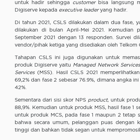
untuk hadir sehingga
customer
bisa langsung 
Digiserve kepada
executive leader
yang hadir.
Di tahun 2021, CSLS dilakukan dalam dua fase, 
dilakukan di bulan April-Mei 2021. Kemudian 
September 2021 dengan 13 responden. Survei di
vendor/pihak ketiga yang disediakan oleh Telkom G
Tahapan CSLS ini juga digunakan untuk mema
produk Digiserve yaitu
Managed Network Service
Services
(MSS). Hasil CSLS 2021 memperlihatkan
69,2% dan fase 2 sebesar 76.9%, dimana angka ini j
42%.
Sementara dari sisi skor NPS
product
, untuk prod
88,9%. Kemudian untuk produk MSS, hasil fase 1 s
untuk produk MCS, pada fase 1 maupun 2 tetap s
bahwa secara umum, pelanggan puas dengan kin
tinggi dan bahkan tidak segan untuk mempromosik