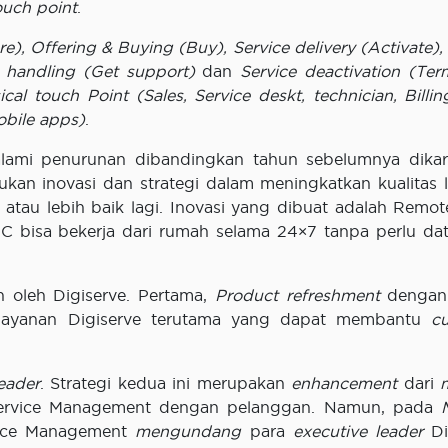
uch point
.
re), Offering & Buying (Buy), Service delivery (Activate),
 handling (Get support)
dan
Service deactivation (Ter
ical touch Point (Sales, Service deskt, technician, Billi
obile apps)
.
lami penurunan dibandingkan tahun sebelumnya dika
ukan inovasi dan strategi dalam meningkatkan kualitas 
 atau lebih baik lagi. Inovasi yang dibuat adalah Remo
bisa bekerja dari rumah selama 24×7 tanpa perlu da
n oleh Digiserve. Pertama,
Product refreshment
dengan 
 layanan Digiserve terutama yang dapat membantu
c
eader
. Strategi kedua ini merupakan
enhancement
dari
Service Management dengan pelanggan. Namun, pada
vice Management
mengundang
para
executive leader
Di