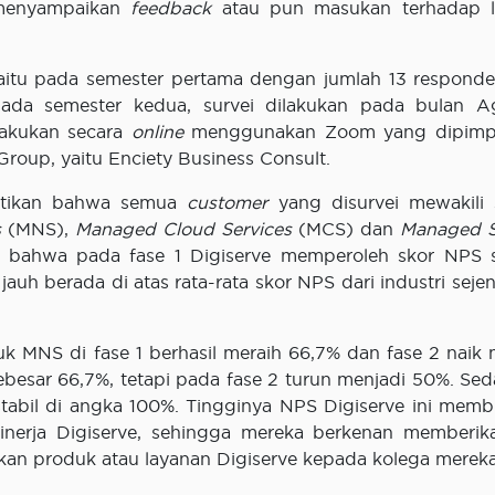
menyampaikan
feedback
atau pun masukan terhadap l
yaitu pada semester pertama dengan jumlah 13 respond
pada semester kedua, survei dilakukan pada bulan A
lakukan secara
online
menggunakan Zoom yang dipimpi
roup, yaitu Enciety Business Consult.
stikan bahwa semua
customer
yang disurvei mewakili 
s
(MNS),
Managed Cloud Services
(MCS) dan
Managed S
 bahwa pada fase 1 Digiserve memperoleh skor NPS 
auh berada di atas rata-rata skor NPS dari industri sejen
uk MNS di fase 1 berhasil meraih 66,7% dan fase 2 naik 
ebesar 66,7%, tetapi pada fase 2 turun menjadi 50%. Se
tabil di angka 100%. Tingginya NPS Digiserve ini memb
erja Digiserve, sehingga mereka berkenan memberik
an produk atau layanan Digiserve kepada kolega merek