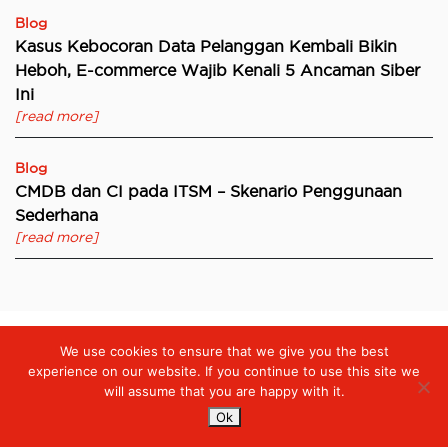
Blog
Kasus Kebocoran Data Pelanggan Kembali Bikin
Heboh, E-commerce Wajib Kenali 5 Ancaman Siber
Ini
[read more]
Blog
CMDB dan CI pada ITSM – Skenario Penggunaan
Sederhana
[read more]
We use cookies to ensure that we give you the best
Digiserve
»
Are You Using Cloud Securely?
experience on our website. If you continue to use this site we
will assume that you are happy with it.
Ok
Services
Managed Cloud Services