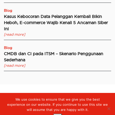
Blog
Kasus Kebocoran Data Pelanggan Kembali Bikin
Heboh, E-commerce Wajib Kenali 5 Ancaman Siber
Ini
[read more]
Blog
CMDB dan CI pada ITSM – Skenario Penggunaan
Sederhana
[read more]
We use cookies to ensure that we give you the best
Digiserve
»
Aktivitas Bisnis Terdampak Pandemik Virus Corona
(Covid-19), Bagaimana Menjaga Pengalaman Pelanggan?
experience on our website. If you continue to use this site we
will assume that you are happy with it.