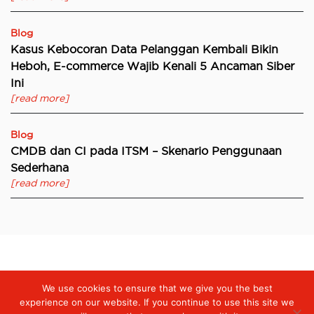
Blog
Kasus Kebocoran Data Pelanggan Kembali Bikin
Heboh, E-commerce Wajib Kenali 5 Ancaman Siber
Ini
[read more]
Blog
CMDB dan CI pada ITSM – Skenario Penggunaan
Sederhana
[read more]
Digiserve
»
Riset Telstra: Pandemi COVID-19 Bawa Dinamika Baru
We use cookies to ensure that we give you the best
di Tengah Volatilitas Pasar, 93% Korporasi Ubah Strategi Prioritas
TI
experience on our website. If you continue to use this site we