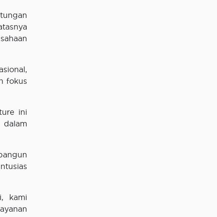
atungan
atasnya
usahaan
sional,
h fokus
ure ini
e dalam
mbangun
ntusias
i, kami
layanan