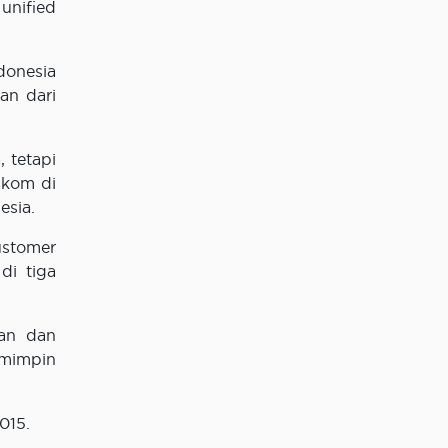
unified
donesia
an dari
 tetapi
lkom di
esia.
ustomer
di tiga
gan dan
emimpin
015.