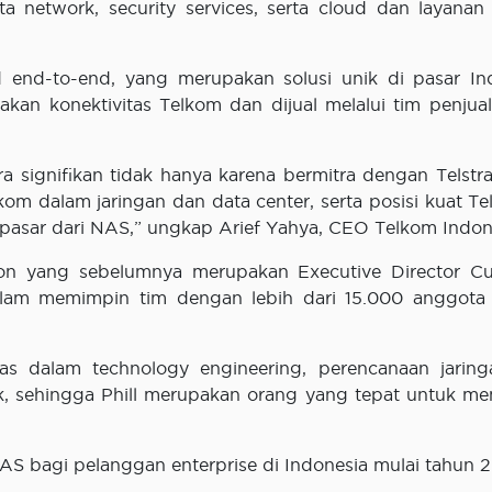
 network, security services, serta cloud dan layanan 
 end-to-end, yang merupakan solusi unik di pasar In
 konektivitas Telkom dan dijual melalui tim penjual
ignifikan tidak hanya karena bermitra dengan Telstra,
dalam jaringan dan data center, serta posisi kuat Te
asar dari NAS,” ungkap Arief Yahya, CEO Telkom Indon
rton yang sebelumnya merupakan Executive Director C
alam memimpin tim dengan lebih dari 15.000 anggota 
uas dalam technology engineering, perencanaan jarin
ek, sehingga Phill merupakan orang yang tepat untuk m
NAS bagi pelanggan enterprise di Indonesia mulai tahun 2