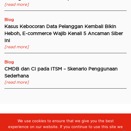
[read more]
Blog
Kasus Kebocoran Data Pelanggan Kembali Bikin
Heboh, E-commerce Wajib Kenali 5 Ancaman Siber
Ini
[read more]
Blog
CMDB dan CI pada ITSM – Skenario Penggunaan
Sederhana
[read more]
We use cookies to ensure that we give you the best
Digiserve
»
Investasi dalam Inovasi Teknologi Informasi adalah
Kunci Pengembangan Merek
experience on our website. If you continue to use this site we